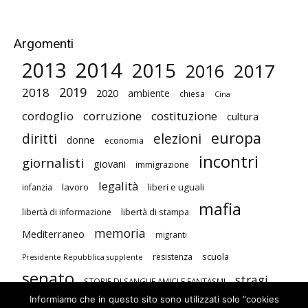
Argomenti
2014
2013
2015
2017
2016
2019
2018
2020
ambiente
chiesa
Cina
cordoglio
corruzione
costituzione
cultura
europa
diritti
elezioni
donne
economia
incontri
giornalisti
giovani
immigrazione
legalità
lavoro
liberi e uguali
infanzia
mafia
libertà di stampa
libertà di informazione
memoria
Mediterraneo
migranti
scuola
resistenza
Presidente Repubblica supplente
senato
stragi
STORIE DI SANGUE AMICI E FANTASMI
Informiamo che in questo sito sono utilizzati solo “cookies
studenti
terrorismo
Unione Europea