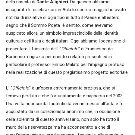
della nascita di
Dante Alighieri
. Da quando abbiamo
inaugurato le celebrazioni in Aula lo scorso maggio ho avuto
notizia di iniziative di ogni tipo in tutto il Paese e all’estero,
segno che il Sommo Poeta è sentito, come avevamo
auspicato allora, un simbolo imprescindibile della identità
culturale dell’Italia e degli italiani. Oggi abbiamo l’occasione di
presentare il facsimile dell’ “
Officiolo
” di Francesco da
Barberino: ringrazio per questo i relatori presenti ed in
particolare il professor Enrico Malato per l’impegno profuso
nella realizzazione di questo pregiatissimo progetto editoriale.
L’ “
Officiolo
” è un’opera estremamente preziosa, che si
temeva perduta e che fortunatamente è riapparsa nel 2003.
Una volta riconsciuta l’autenticità venne messo all’asta e fu
acquistato da un collezionista anonimo che, in occasione
della solennità di questo anniversario, non solo ha rotto il
muro della riservatezza ma ha acconsentito a che di
quest’opera unica si producessero i facsimile, allargando in